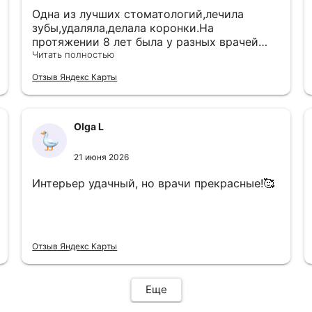
Одна из лучших стоматологий,лечила
зубы,удаляла,делала коронки.На
протяжении 8 лет была у разных врачей
этой клиники.Все отлично. А вот детских
Читать полностью
врачей в этой клиники не
Отзыв Яндекс Карты
посоветую,лечить хотят только с полным
наркозом ,причем даже не маленького
ребенка,удалять молочные зубы не
берутся,то корни большие,то ребенок не
Olga L
так рот открывает,то сидеть не может 20
минут не шевелясь(
21 июня 2026
Интерьер удачный, но врачи прекрасные!🥰
Отзыв Яндекс Карты
Еще