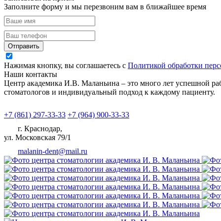
Заполните форму и мы перезвоним вам в ближайшее время
было довольно очень сложно! Хотелось бы
особенно отметить работу помощницы
врача-стоматолога, всё делала очень
быстро и слаженно. Дочка после всех
своих страхов и неудобств готова идти к
Отправить
ним на плановый осмотр осенью. После
Нажимая кнопку, вы соглашаетесь с
Политикой обработки пер
всего врачу-стоматологу было не тяжело
Наши контакты
провести нам рекомендацию, как
Центр академика И.В. Маланьина – это много лет успешной ра
проводить чистку зубов​ ребёнку и чем
стоматологов и индивидуальный подход к каждому пациенту.
лучше это делать. Нам наглядно показали и
порекомендовали, спустившись с нами
+7 (861) 297-33-33
+7 (964) 900-33-33
вниз в их аптеку. 🙏
г. Краснодар,
Понравилось
ул. Московская 79/1
Нам всё очень понравилось, спасибо Вам
malanin-dent@mail.ru
огромнейшее за Ваш труд! Очень милая и
доброжелательная Мадина
Казимагомедовна!