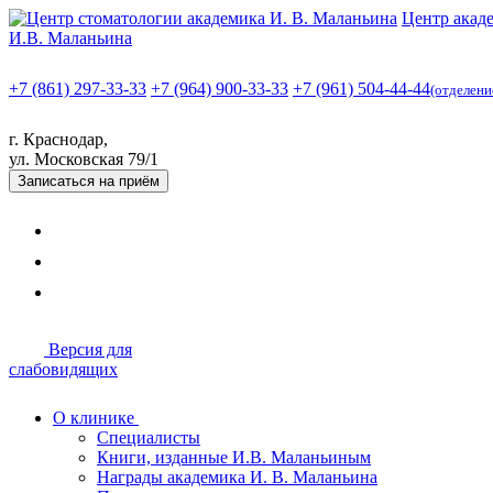
Центр акад
И.В. Маланьина
+7 (861) 297-33-33
+7 (964) 900-33-33
+7 (961) 504-44-44
(отделени
г. Краснодар,
ул. Московская 79/1
Записаться
на приём
Версия для
слабовидящих
О клинике
Специалисты
Книги, изданные И.В. Маланьиным
Награды академика И. В. Маланьина