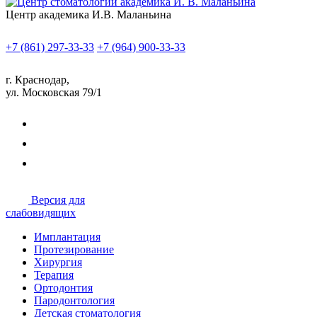
Центр академика И.В. Маланьина
+7 (861) 297-33-33
+7 (964) 900-33-33
г. Краснодар,
ул. Московская 79/1
Версия для
слабовидящих
Имплантация
Протезирование
Хирургия
Терапия
Ортодонтия
Пародонтология
Детская стоматология