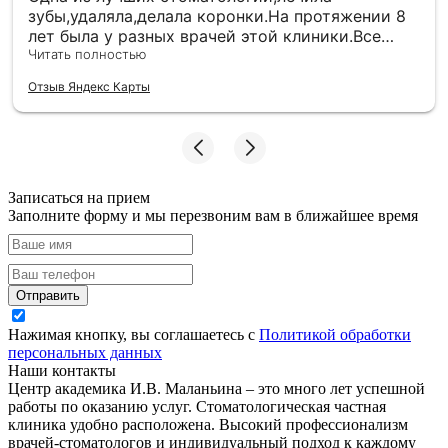
зубы,удаляла,делала коронки.На протяжении 8
лет была у разных врачей этой клиники.Все
отлично. А вот детских врачей в этой клиники
Читать полностью
не посоветую,лечить хотят только с полным
Отзыв Яндекс Карты
наркозом ,причем даже не маленького
ребенка,удалять молочные зубы не берутся,то
корни большие,то ребенок не так рот
открывает,то сидеть не может 20 минут не
шевелясь(
Записаться на прием
Заполните форму и мы перезвоним вам в ближайшее время
Отправить
Нажимая кнопку, вы соглашаетесь с
Политикой обработки
персональных данных
Наши контакты
Центр академика И.В. Маланьина – это много лет успешной
работы по оказанию услуг. Стоматологическая частная
клиника удобно расположена. Высокий профессионализм
врачей-стоматологов и индивидуальный подход к каждому