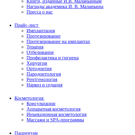
Книги, изданные И.В. Маланьиным
Награды академика И. В. Маланьина
Пресса о нас
Прайс-лист
Имплантация
Протезирование
Протезирование на имплантах
Терапия
Отбеливание
Профилактика и гигиена
Хирургия
Ортодонтия
Пародонтология
Рентгенология
Наркоз и седация
Косметология
Консультации
Аппаратная косметология
Инъекционная косметология
Массажи и SPA-программы
Пациентам