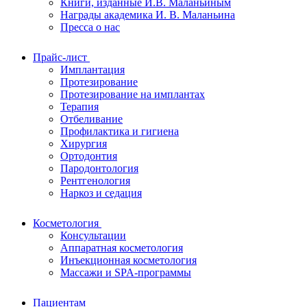
Книги, изданные И.В. Маланьиным
Награды академика И. В. Маланьина
Пресса о нас
Прайс-лист
Имплантация
Протезирование
Протезирование на имплантах
Терапия
Отбеливание
Профилактика и гигиена
Хирургия
Ортодонтия
Пародонтология
Рентгенология
Наркоз и седация
Косметология
Консультации
Аппаратная косметология
Инъекционная косметология
Массажи и SPA-программы
Пациентам