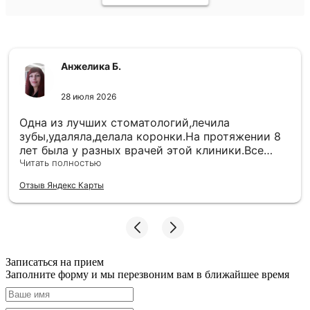
Анжелика Б.
28 июля 2026
Одна из лучших стоматологий,лечила
зубы,удаляла,делала коронки.На протяжении 8
лет была у разных врачей этой клиники.Все
отлично. А вот детских врачей в этой клиники
Читать полностью
не посоветую,лечить хотят только с полным
Отзыв Яндекс Карты
наркозом ,причем даже не маленького
ребенка,удалять молочные зубы не берутся,то
корни большие,то ребенок не так рот
открывает,то сидеть не может 20 минут не
шевелясь(
Записаться на прием
Заполните форму и мы перезвоним вам в ближайшее время